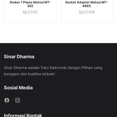
ADD TO CART
BUY ON WORDPRESS SWAG STORE
Steker 1 Phase Matsui MT-
Socket Adapter Matsui MT-
302
8865
Rp
2,500
Rp
37,108
Sinar Dharma
Sinar Dharma adalah Toko Elektronik dengan Pilihan yang
beragam dan kualitas terbaik!
Sosial Media
Informasi Kontak