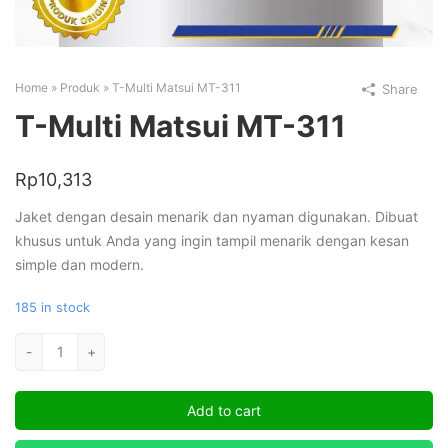
Home
»
Produk
»
T-Multi Matsui MT-311
Share
T-Multi Matsui MT-311
Rp
10,313
Jaket dengan desain menarik dan nyaman digunakan. Dibuat
khusus untuk Anda yang ingin tampil menarik dengan kesan
simple dan modern.
185 in stock
T-
-
+
Multi
Matsui
Add to cart
MT-
311