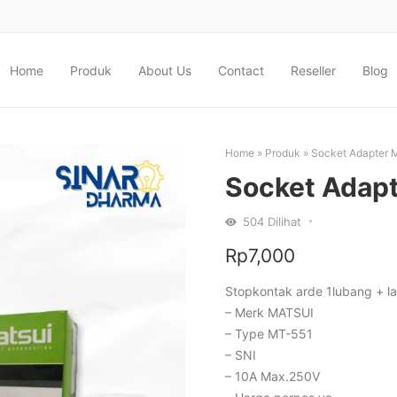
Home
Produk
About Us
Contact
Reseller
Blog
Home
»
Produk
»
Socket Adapter 
Socket Adap
504
Dilihat
Rp
7,000
Stopkontak arde 1lubang + l
– Merk MATSUI
– Type MT-551
– SNI
– 10A Max.250V