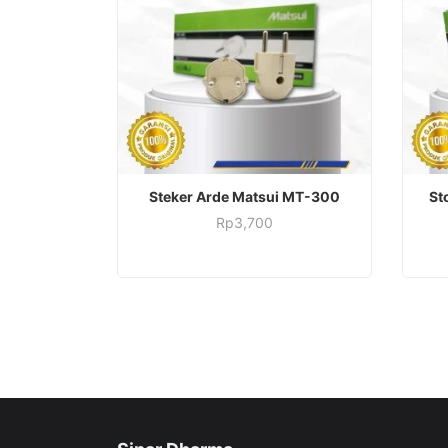
ADD TO CART
Steker Arde Matsui MT-300
St
Rp
3,700