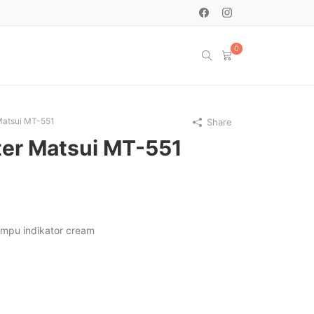
0
Matsui MT-551
Share
ter Matsui MT-551
ampu indikator cream