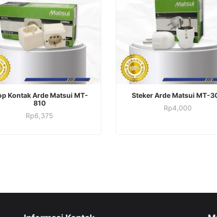
ADD TO CART
ADD TO CART
op Kontak Arde Matsui MT-
Steker Arde Matsui MT-3
810
Rp
4,000
Rp
6,375