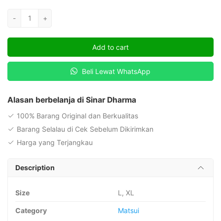
Socket
-
+
Oval
Matsui
Add to cart
MT-
113
Beli Lewat WhatsApp
quantity
Alasan berbelanja di Sinar Dharma
100% Barang Original dan Berkualitas
Barang Selalau di Cek Sebelum Dikirimkan
Harga yang Terjangkau
Description
Size
L, XL
Category
Matsui