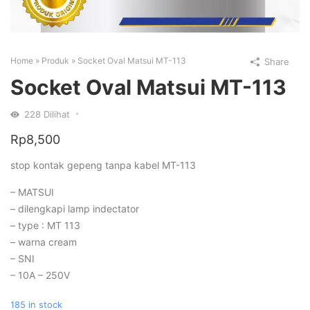
Home
»
Produk
»
Socket Oval Matsui MT-113
Share
Socket Oval Matsui MT-113
228
Dilihat
Rp
8,500
stop kontak gepeng tanpa kabel MT-113
– MATSUI
– dilengkapi lamp indectator
– type : MT 113
– warna cream
– SNI
– 10A – 250V
185 in stock