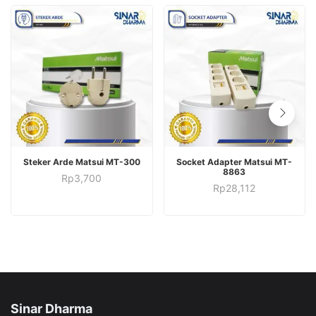
ADD TO CART
ADD TO CART
Steker Arde Matsui MT-300
Socket Adapter Matsui MT-
8863
Rp
3,700
Rp
28,112
Sinar Dharma