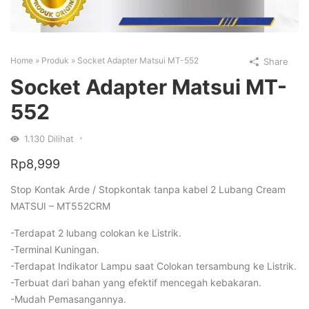
Home
»
Produk
»
Socket Adapter Matsui MT-552
Share
Socket Adapter Matsui MT-
552
1.130
Dilihat
Rp
8,999
Stop Kontak Arde / Stopkontak tanpa kabel 2 Lubang Cream
MATSUI – MT552CRM
-Terdapat 2 lubang colokan ke Listrik.
-Terminal Kuningan.
-Terdapat Indikator Lampu saat Colokan tersambung ke Listrik.
-Terbuat dari bahan yang efektif mencegah kebakaran.
-Mudah Pemasangannya.