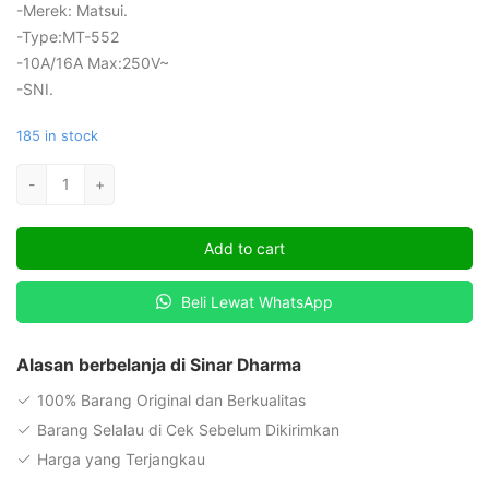
-Merek: Matsui.
-Type:MT-552
-10A/16A Max:250V~
-SNI.
185 in stock
Socket
-
+
Adapter
Matsui
Add to cart
MT-
552
Beli Lewat WhatsApp
quantity
Alasan berbelanja di Sinar Dharma
100% Barang Original dan Berkualitas
Barang Selalau di Cek Sebelum Dikirimkan
Harga yang Terjangkau