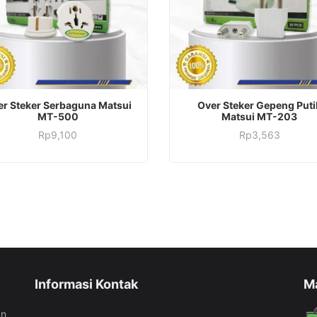
ADD TO CART
ADD TO CART
r Steker Serbaguna Matsui
Over Steker Gepeng Puti
MT-500
Matsui MT-203
Rp
9,100
Rp
3,563
Informasi Kontak
M
an