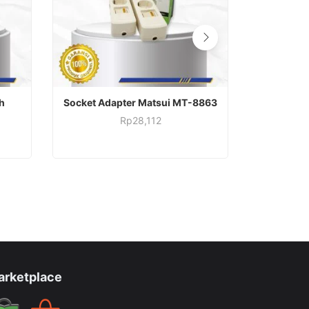
ADD TO CART
h
Socket Adapter Matsui MT-8863
Engkel 
Rp
28,112
arketplace