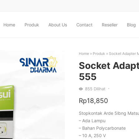
Home
Produk
About Us
Contact
Reseller
Blog
Home
»
Produk
»
Socket Adapter 
Socket Adapt
555
855
Dilihat
Rp
18,850
Stopkontak Arde 5lbng Matsu
– Ada Lampu
– Bahan Polycarbonate
– 10 A, 250 V