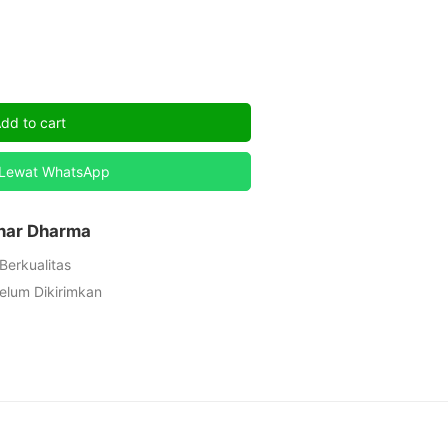
dd to cart
 Lewat WhatsApp
inar Dharma
Berkualitas
elum Dikirimkan