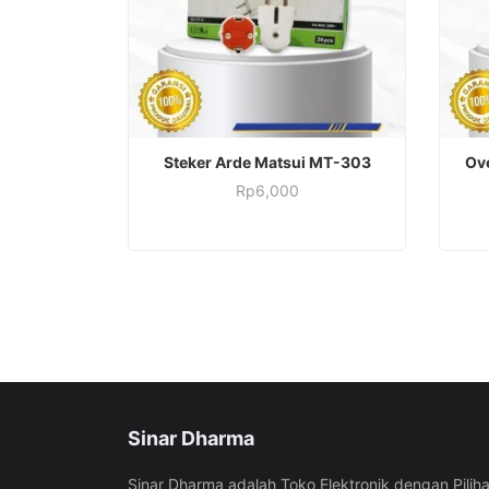
ADD TO CART
Steker Arde Matsui MT-303
Ove
Rp
6,000
Sinar Dharma
Sinar Dharma adalah Toko Elektronik dengan Pilih