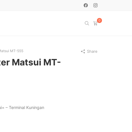
0
Matsui MT-555
Share
er Matsui MT-
i= – Terminal Kuningan