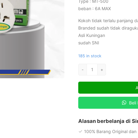
Type : MT-500
beban : 6A MAX
Kokoh tidak terlalu panjang d
Branded sudah tidak diraguka
Asli Kuningan
sudah SNI
185 in stock
Over
-
+
Steker
Serbaguna
A
Matsui
MT-
Beli
500
quantity
Alasan berbelanja di S
100% Barang Original dan 