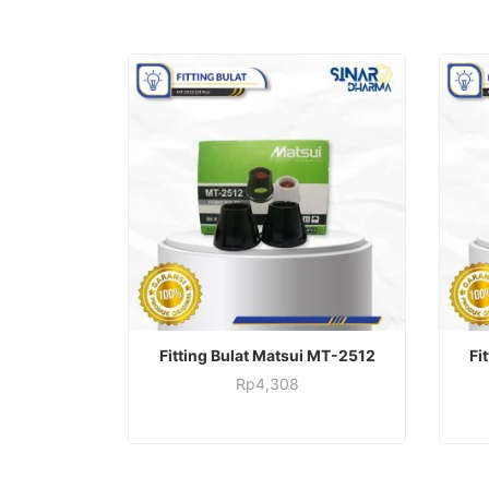
ADD TO CART
Fitting Bulat Matsui MT-2512
Fi
Rp
4,308