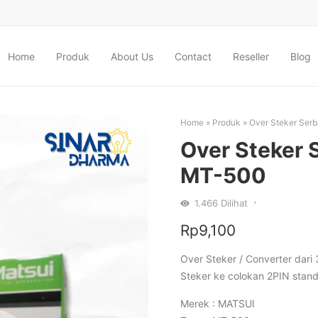
Home
Produk
About Us
Contact
Reseller
Blog
Home
»
Produk
»
Over Steker Ser
Over Steker 
MT-500
1.466
Dilihat
Rp
9,100
Over Steker / Converter dari
Steker ke colokan 2PIN stand
Merek : MATSUI