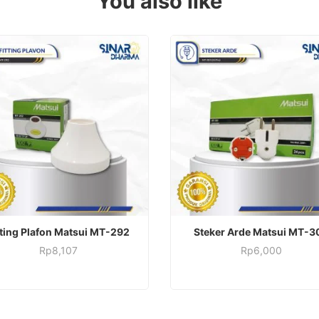
You also like
ADD TO CART
ADD TO CART
tting Plafon Matsui MT-292
Steker Arde Matsui MT-3
Rp
8,107
Rp
6,000