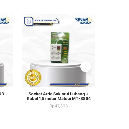
ADD TO CART
03
Socket Arde Saklar 4 Lubang +
Fittin
Kabel 1,5 meter Matsui MT-8864
Rp
47,398