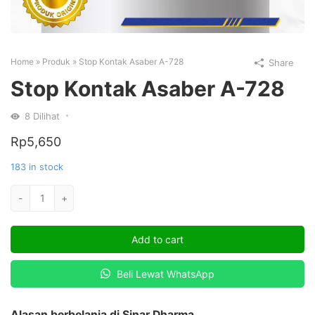
Home
»
Produk
»
Stop Kontak Asaber A-728
Share
Stop Kontak Asaber A-728
8
Dilihat
Rp
5,650
183 in stock
Stop
-
+
Kontak
Asaber
Add to cart
A-
728
Beli Lewat WhatsApp
quantity
Alasan berbelanja di Sinar Dharma