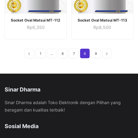
ADD TO CART
ADD TO CART
Socket Oval Matsui MT-112
Socket Oval Matsui MT-113
Rp
6,350
Rp
8,500
1
…
6
7
8
9
Sinar Dharma
Sinar Dharma adalah Toko Elektronik dengan Pilihan yang
beragam dan kualitas terbaik!
Sosial Media