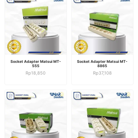
ADD TO CART
BUY ON WORDPRESS SWAG STORE
Socket Adapter Matsui MT-
Socket Adapter Matsui MT-
555
8865
Rp
18,850
Rp
37,108