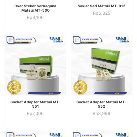
ADD TO CART
ADD TO CART
Over Steker Serbaguna
Saklar Seri Matsui MT-912
Matsui MT-500
Rp
6,325
Rp
9,100
ADD TO CART
ADD TO CART
Socket Adapter Matsui MT-
Socket Adapter Matsui MT-
551
552
Rp
7,000
Rp
8,999