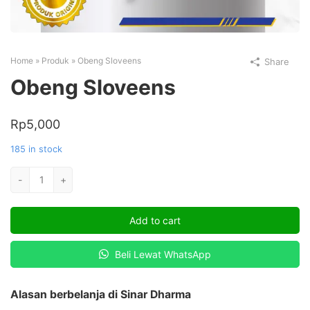
Home
»
Produk
»
Obeng Sloveens
Share
Obeng Sloveens
Rp
5,000
185 in stock
Obeng
-
+
Sloveens
quantity
Add to cart
Beli Lewat WhatsApp
Alasan berbelanja di Sinar Dharma