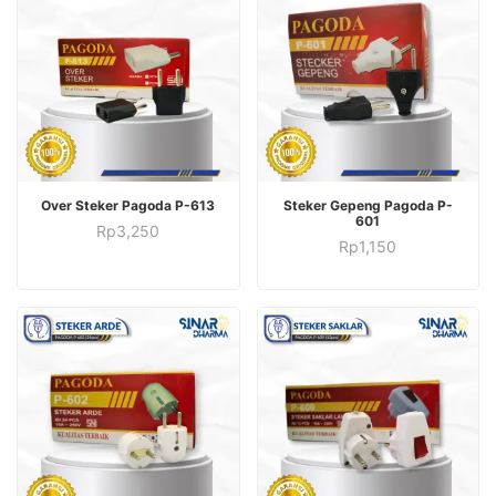
ADD TO CART
ADD TO CART
Over Steker Pagoda P-613
Steker Gepeng Pagoda P-
601
Rp
3,250
Rp
1,150