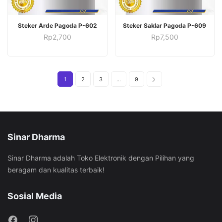
ADD TO CART
ADD TO CART
Steker Arde Pagoda P-602
Steker Saklar Pagoda P-609
Rp
2,700
Rp
7,500
1
2
3
…
9
Sinar Dharma
Sinar Dharma adalah Toko Elektronik dengan Pilihan yang
beragam dan kualitas terbaik!
Sosial Media