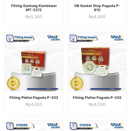
ADD TO CART
ADD TO CART
Fitting Gantung Kombinasi
OB Socket Stop Pagoda P-
MT-2212
810
Rp
5,300
Rp
4,450
ADD TO CART
ADD TO CART
Fitting Plafon Pagoda P-203
Fitting Plafon Pagoda P-202
Rp
4,000
Rp
4,000