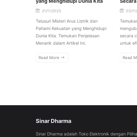
yang Menghidupi Dunia Kita
Secara
21/11/2023
03/11
Telusuri Misteri Arus Listrik dan
Temukan 
Pahami Kekuatan yang Menghidupi
menguba
Dunia Kita. Temukan Penjelasan
secara ce
Menarik dalam Artikel Ini.
untuk efi
Read More
Read 
Sinar Dharma
Sinar Dharma adalah Toko Elektronik dengan Pilih