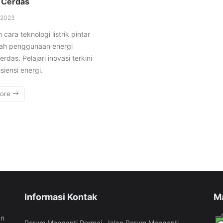
 Cerdas
/2023
cara teknologi listrik pintar
h penggunaan energi
rdas. Pelajari inovasi terkini
siensi energi.
More
Informasi Kontak
M
an
Perum Menganti Permai, Jalan Perum Menganti