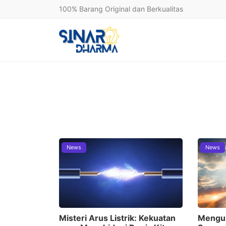
100% Barang Original dan Berkualitas
News
News
Misteri Arus Listrik: Kekuatan
Mengub